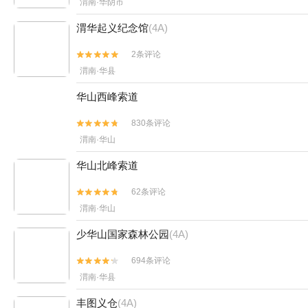
渭南·华阴市
渭华起义纪念馆
(4A)
2条评论


渭南·华县
华山西峰索道
830条评论


渭南·华山
华山北峰索道
62条评论


渭南·华山
少华山国家森林公园
(4A)
694条评论


渭南·华县
丰图义仓
(4A)