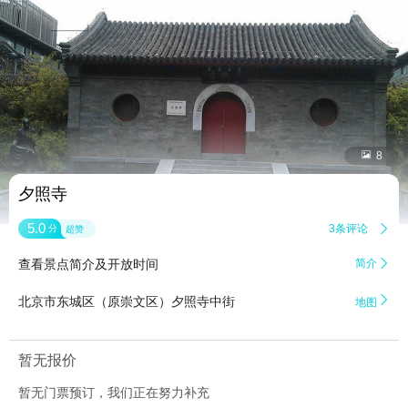


8
夕照寺
5.0
3条评论

分
超赞
查看景点简介及开放时间
简介


北京市东城区（原崇文区）夕照寺中街
地图
暂无报价
暂无门票预订，我们正在努力补充