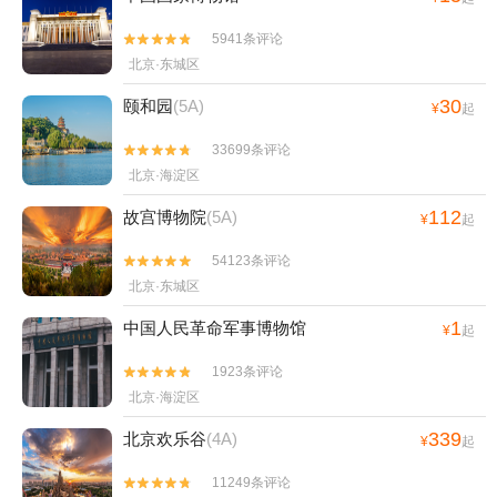
5941条评论


北京·东城区
30
颐和园
(5A)
¥
起
33699条评论


北京·海淀区
112
故宫博物院
(5A)
¥
起
54123条评论


北京·东城区
1
中国人民革命军事博物馆
¥
起
1923条评论


北京·海淀区
339
北京欢乐谷
(4A)
¥
起
11249条评论

