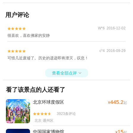
用户评论
W*6 2016-12-02


很喜欢，喜欢佛家的安静
c*4 2016-09-29


可惜几近废墟了。历史的遗迹即将湮灭，叹息！
查看全部点评

看了该景点的人还看了
445.2
北京环球度假区
¥
起
3923条评论


北京·通州区
15
中国国家博物馆
¥
起