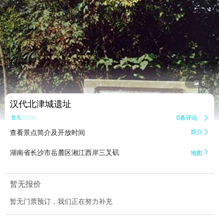


5
汉代北津城遗址
0条评论

暂无点评
查看景点简介及开放时间
简介


湖南省长沙市岳麓区湘江西岸三叉矶
地图
暂无报价
暂无门票预订，我们正在努力补充