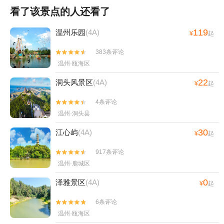
看了该景点的人还看了
119
温州乐园
(4A)
¥
起
383条评论


温州·瓯海区
22
洞头风景区
(4A)
¥
起
4条评论


温州·洞头县
30
江心屿
(4A)
¥
起
917条评论


温州·鹿城区
0
泽雅景区
(4A)
¥
起
6条评论


温州·瓯海区