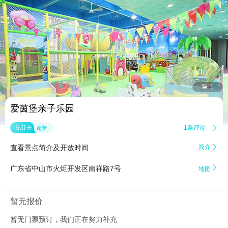


1
爱茵堡亲子乐园
5.0
1条评论

分
超赞
查看景点简介及开放时间
简介


广东省中山市火炬开发区南祥路7号
地图
暂无报价
暂无门票预订，我们正在努力补充