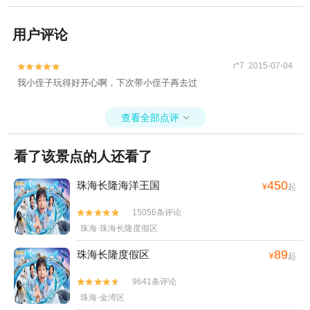
用户评论
r*7 2015-07-04


我小侄子玩得好开心啊，下次带小侄子再去过
查看全部点评

看了该景点的人还看了
450
珠海长隆海洋王国
¥
起
15056条评论


珠海·珠海长隆度假区
89
珠海长隆度假区
¥
起
9641条评论


珠海·金湾区