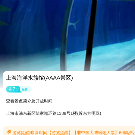
上海海洋水族馆(AAAA景区)
4.7
分
很棒
查看景点简介及开放时间
上海市浦东新区陆家嘴环路1388号1楼(近东方明珠)

游览提醒|喂食时间【游览提醒】【非中国大陆籍老人票】60周岁以上需凭证件在窗口购票。【游览路线】本馆为单向游览，游览顺序为3层-2层-B2层，下楼后无法返回。【推荐入馆时间】9:15或13:45入馆，沿途可看全5大喂食场景。本馆没有动物表演，喂食为动物行为展示。(提示有效期2026/7/23至20