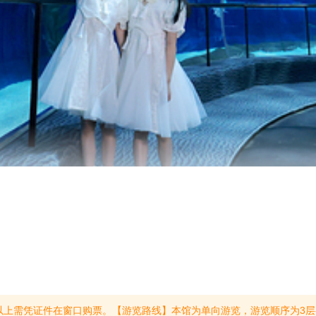
26/12/31)【喂食时间】*本馆无动物表演，喂食为动物行为展示。*本馆为单线游览，下楼后无法返回，请合理安排游览时间，祝您游玩愉快!——【上午】——冷水区：斑海豹 09:45-09:55极地区：企鹅 10:00-10:15深海区：开阔的海洋 10:30-10:45深海区：群鱼的海洋 10:50-11:00深海区：鲨鱼海湾 1