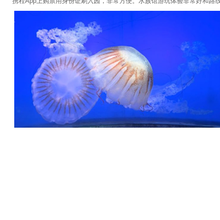
富林少年村·昆虫》艺术展+外滩万国建筑博览群+东方明珠旅游
携程App上购票用身份证刷入园，非常方便。水族馆游玩体验非常好和路
林郊野公园+上海博物馆(东馆)-已下线+上海长兴岛博物馆+广
源壹号1日游