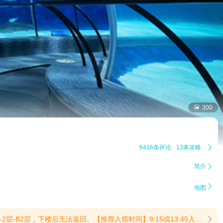

300
6416条评论
13条攻略

简介


地图
0:50-11:10——【下午】——冷水区：斑海豹 14:15-14:25极地区：企鹅 14:30-14:45深海区：开阔的海洋 15:00-15:15深海区：群鱼的海洋 15:20-15:30深海区：鲨鱼海湾 15:20-15:40(提示有效期2026/7/23至2026/12/31)
