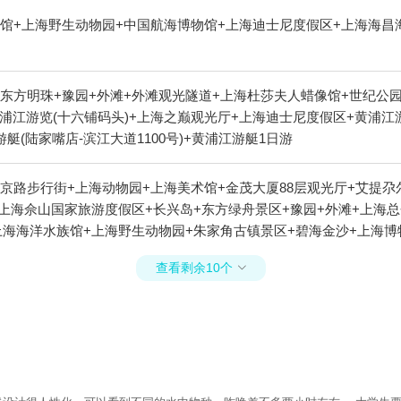
馆+上海野生动物园+中国航海博物馆+上海迪士尼度假区+上海海昌
东方明珠+豫园+外滩+外滩观光隧道+上海杜莎夫人蜡像馆+世纪公园
黄浦江游览(十六铺码头)+上海之巅观光厅+上海迪士尼度假区+黄浦
艇(陆家嘴店-滨江大道1100号)+黄浦江游艇1日游
京路步行街+上海动物园+上海美术馆+金茂大厦88层观光厅+艾提尕
+上海佘山国家旅游度假区+长兴岛+东方绿舟景区+豫园+外滩+上海
上海海洋水族馆+上海野生动物园+朱家角古镇景区+碧海金沙+上海博
史纪念馆+长兴岛公园+浦江森林公园+外滩三号+外滩十八号+外滩情
查看剩余10个

地+上海WINE100葡萄酒会+上海接送机服务+豫·上海剧院+上海
之梦+上海JOYPOLIS世嘉都市乐园+上海迪士尼度假区+长兴岛
头+花开海上生态园+豫园老街+迪士尼小镇+上海奇迹花园+广富林
华酒店+上海豫园万丽酒店+上海万达汽车乐园+东方明珠·奇梦爱丽丝
展示馆+广富林木艺展示馆+广富林考古遗址展示馆+上海广富林奇石
棠景区+浦江之首+玉海棠棠果乐园+上海玉海棠景区-海棠左岸+印象