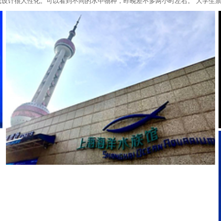
码头+上海野生动物园-车入区+黄浦江•东方明珠游艺主题游船+迪士
线设计很人性化。可以看到不同的水中物种，昨晚差不多两小时左右。 大学生
富林水下博物馆+黄浦江•东方明珠炫游浦江主题游船+飞跃上海(南京路