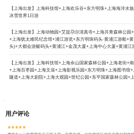
【上海出发】上海科技馆+上海欢乐谷+东方明珠+上海海洋水族
冰雪世界1日游
【上海出发】上海动物园+艾提尕尔清真寺+上海共青森林公园+
+上海犹太难民纪念馆+浦江游览+东方明珠码头·黄浦江游船+
头)+大都会游艇码头+黄浦江+金茂大厦+上海中心大厦+黄浦江游
【上海出发】上海科技馆+上海佘山国家森林公园+上海老街+南
+上海百枣园+上海文庙+上海影视乐园+东方明珠+上海图书馆
隧道+上海大剧院+上海大观园+世纪公园+东平国家森林公园+
游览+上海都市菜园+上海辰山植物园+西沙明珠湖景区+外滩历
明珠码头·黄浦江游船+北京东方明珠高尔夫+东方绿舟山湾CS基
—兰会所+上海之巅观光厅+豫园万丽酒店（河南南路店）+上海龙
园+朱家角颂恩堂+黄浦江游览（东方明珠码头）+滴水湖壹号码
用户评论
海昌海洋公园+外滩寻梦·上海之歌+外滩休闲浴场+上海万达瑞
郊野公园+趣味朱家角数字展厅+广富林古陶艺术馆+广富林文化
漫步+海棠湖+上海星空艺术馆（南京路旗舰店）+滴水湖+玉海

