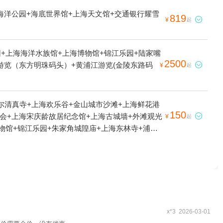
海洋公园+海底世界馆+上海天文馆+交通银行耀雪
819

¥
起
+上海海洋水族馆+上海博物馆+锦江乐园+陆家嘴
2500
江游览（东方明珠码头）+黄浦江游览(金陵东路码

¥
起
尔清真寺+上海欢乐谷+金山城市沙滩+上海鲜花港
150
总会+上海宋庆龄故居纪念馆+上海古城墙+外滩观光

¥
起
物馆+锦江乐园+朱家角城隍庙+上海东林寺+浦江
人墙+朱家角大清邮局+浦江玫瑰园+闻道园+东方
东方明珠演艺剧场+金茂音乐厅+朱家角水乐堂+上海
郊野公园+上海薰衣草公园+迪士尼食品+东方明珠公
文化遗址+上海迪士尼《美女与野兽》音乐剧+上海
之重回仙境+豫园星空梦幻馆+豫园·海上梨园+浦江
馆+上海之鱼直升机观光+金茂大厦+金茂大厦云中
光绘艺术馆+朱家角实景园林昆曲《牡丹亭》+《广
x*3 2026-03-01