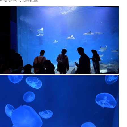
尼摄影工作室+上海欢乐谷蹦极+上海·蓝人秀+广富
票价需要全价，没有优惠。
步行街来福士店)+彩绘小铺(迪士尼小镇店)+外滩