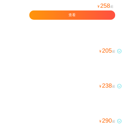
258
¥
起
查看
205

¥
起
238

¥
起
290

¥
起