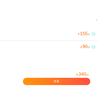

155

¥
起
90

¥
起
340
¥
起
查看