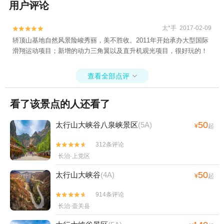
用户评论
太*手 2017-02-09


轿顶山基地自然风景险峻秀丽，美不胜收。2011年开始承办大型国际
滑翔运动项目；新增的动力三角翼以及直升机观光项目，很好玩的！
查看全部点评

看了该景点的人还看了
50
太行山大峡谷八泉峡景区
(5A)
¥
起
312条评论


长治·上党区
50
太行山大峡谷
(4A)
¥
起
914条评论


长治·壶关县