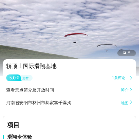


5
轿顶山国际滑翔基地
5.0
1条评论

分
超赞
查看景点简介及开放时间
简介


河南省安阳市林州市郝家寨千瀑沟
地图
项目
滑翔伞体验