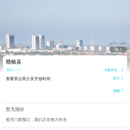


1
赣榆县
0条评论

暂无点评
查看景点简介及开放时间
简介


地图
暂无报价
暂无门票预订，我们正在努力补充