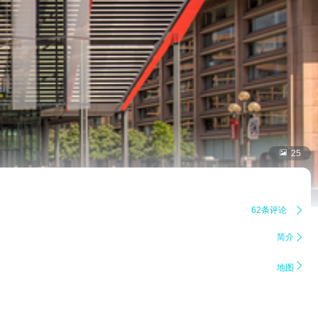

25
62条评论

简介


地图