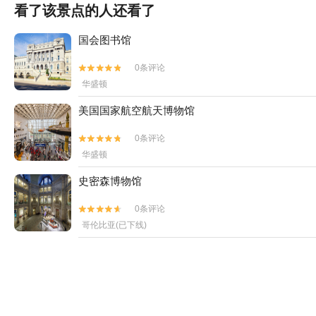
看了该景点的人还看了
国会图书馆
0条评论


华盛顿
美国国家航空航天博物馆
0条评论


华盛顿
史密森博物馆
0条评论


哥伦比亚(已下线)
华盛顿纪念碑
22条评论


华盛顿