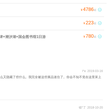
4786

¥
起
223

¥
起
780
碑+潮汐湖+国会图书馆1日游

¥
起
l*e 2019-03-16
么又隐藏了些什么。我完全被这些展品迷住了。你会不知不觉在这里呆上
错*了 2018-10-20