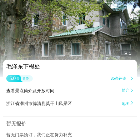


1
毛泽东下榻处
5.0
35条评论

分
超赞
查看景点简介及开放时间
简介


浙江省湖州市德清县莫干山风景区
地图
暂无报价
暂无门票预订，我们正在努力补充