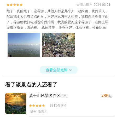
去哪儿用户 2024-03-21


绝了，真的绝了，这导游，其他人都是几个人一起跟团，就我单人，
然后我本人也有点点内向，不好意思叫别人拍照，我都自己准备下山
了，导游给我打电话说给我拍照，我真的爱死这个导游了，在路上导
游都很负责，真的棒。 总体超赞，服务很好，体验很棒，性价比高
查看全部点评

看了该景点的人还看了
85
莫干山风景名胜区
(4A)
¥
起
3315条评论


湖州·德清县