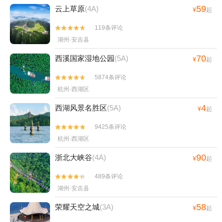
59
云上草原
(4A)
¥
起
119条评论


湖州·安吉县
70
西溪国家湿地公园
(5A)
¥
起
5874条评论


杭州·西湖区
4
西湖风景名胜区
(5A)
¥
起
9425条评论


杭州·西湖区
90
浙北大峡谷
(4A)
¥
起
489条评论


湖州·安吉县
58
荣耀天空之城
(3A)
¥
起