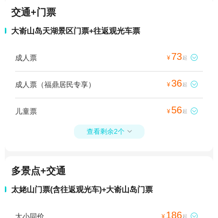
交通+门票
大嵛山岛天湖景区门票+往返观光车票
73
成人票

¥
起
36
成人票（福鼎居民专享）

¥
起
56
儿童票

¥
起
查看剩余2个

多景点+交通
太姥山门票(含往返观光车)+大嵛山岛门票
186
大小同价

¥
起