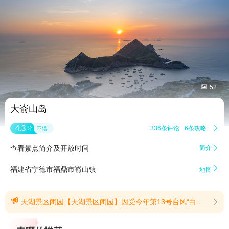


52
大嵛山岛
4.3
336条评论
6条攻略

分
不错
查看景点简介及开放时间
简介


福建省宁德市福鼎市嵛山镇
地图

天湖景区闭园【天湖景区闭园】因受今年第13号台风“白海豚”影响，根据上级部门有关通知要求，为保证广大游客人身安全，嵛山岛天湖景区即刻起暂时闭园，请广大游客相互转告。景区恢复运营时间将根据台风动态及天气状况另行通知。由此带来的不便，我们深表歉意，感谢您的理解与支持!(提示有效期2026/8/5至2026/8/10)
