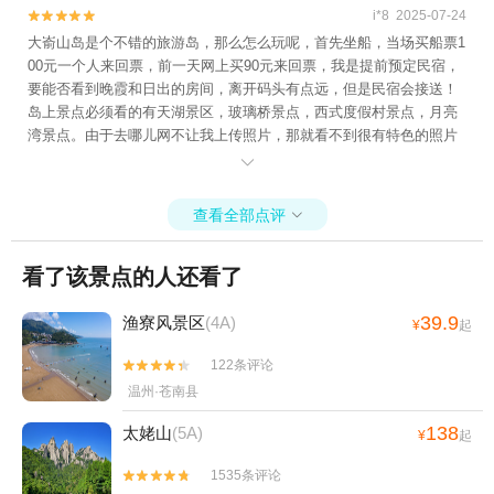
i*8 2025-07-24


大嵛山岛是个不错的旅游岛，那么怎么玩呢，首先坐船，当场买船票1
00元一个人来回票，前一天网上买90元来回票，我是提前预定民宿，
要能否看到晚霞和日出的房间，离开码头有点远，但是民宿会接送！
岛上景点必须看的有天湖景区，玻璃桥景点，西式度假村景点，月亮
湾景点。由于去哪儿网不让我上传照片，那就看不到很有特色的照片
了！

查看全部点评

看了该景点的人还看了
39.9
渔寮风景区
(4A)
¥
起
122条评论


温州·苍南县
138
太姥山
(5A)
¥
起
1535条评论

