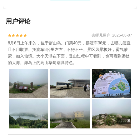
用户评论
去哪儿用户 2025-08-07


8月6日上午来的，位于嵛山岛。门票40元，摆渡车36元，去哪儿便宜
且不用取票。摆渡车8公里左右，不得不坐。景区风景极好，雾气蒙
蒙，如入仙境。大小天湖在下面，登山过程中可看到，也可看到远处
的大海。海岛上的高山草甸别具特色。
共9张