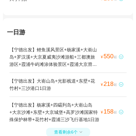
一日游
【宁德出发】鲤鱼溪风景区+杨家溪+大嵛山
550
岛+罗汉溪+大京夏威夷沙滩游船+三都澳旅

¥
起
游区+霞浦牛屿滩涂体验景区+霞浦大京滑翔
伞基地+宁德直升机观光游览+玉潭樱花谷景
区+北岐滩涂+霞浦大京出海捕鱼基地1日游
【宁德出发】大嵛山岛+光影栈道+东壁+花
218

¥
起
竹村+三沙港口1日游
【宁德出发】杨家溪+四礵列岛+大嵛山岛
158
+大京沙滩+东壁+大京城堡+高罗沙滩国家特

¥
起
殊保护林带+花竹村+霞浦三沙飞行基地1日游
查看剩余6个
