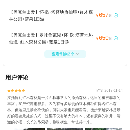
【奥克兰出发】怀·欧·塔普地热仙境+红木森
657

¥
起
林公园+蓝泉1日游
【奥克兰出发】罗托鲁瓦湖+怀·欧·塔普地热
650

¥
起
仙境+红木森林公园+蓝泉1日游
查看剩余2个

用户评论
M*3 2018-11-14


罗托鲁瓦红木森林是一片面积非常大的原始森林，这里的植被非常的
丰富，矿产资源也很多。因为有许多珍贵的红木树种而得名红木森
林。但这里是禁止砍伐的，所以大家也只能看看。徒步穿越森林是最
好的游览此处的方式，这里不仅有够大的树木，还有废弃的矿井，清
澈的小溪，长长的吊索桥，趣味横生非常值得一来。