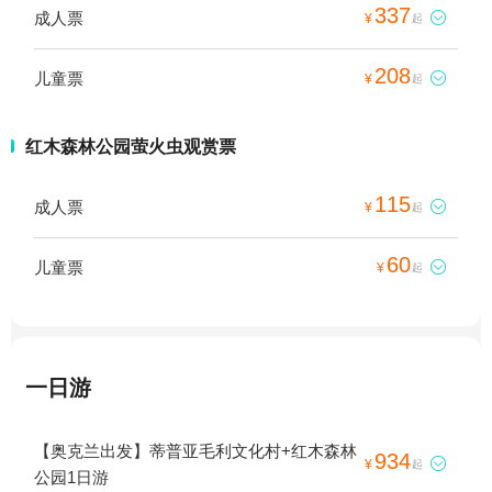
337
成人票

¥
起
208
儿童票

¥
起
红木森林公园萤火虫观赏票
115
成人票

¥
起
60
儿童票

¥
起
一日游
【奥克兰出发】蒂普亚毛利文化村+红木森林
934

¥
起
公园1日游