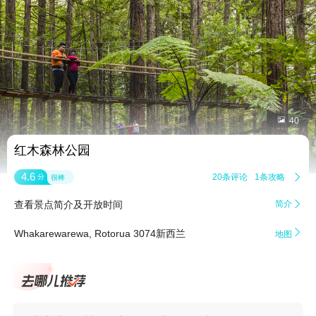


40
红木森林公园
4.6
20条评论
1条攻略

分
很棒
查看景点简介及开放时间
简介


Whakarewarewa, Rotorua 3074新西兰
地图