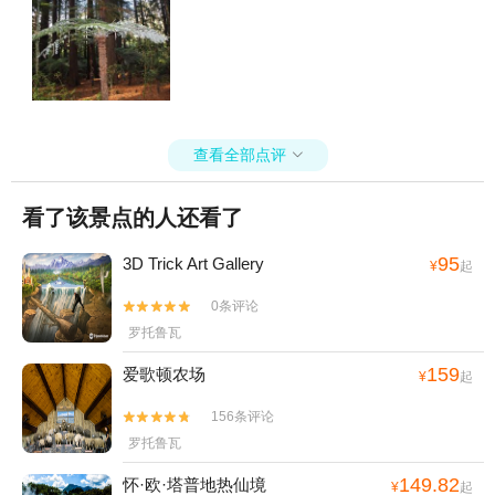
查看全部点评

看了该景点的人还看了
95
3D Trick Art Gallery
¥
起
0条评论


罗托鲁瓦
159
爱歌顿农场
¥
起
156条评论


罗托鲁瓦
149.82
怀·欧·塔普地热仙境
¥
起