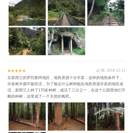
山*糕 2018-12-13


在新西兰的罗托鲁阿地区，地热资源十分丰富，这样的地热条件下，
许多树木都不能存活，为了验证什么树种能在地热资源丰富的地区成
活，新西兰人种了170多种树，成活了三分之一，在这个公园里他们不
断的种树，这里成了一个天然的氧吧。