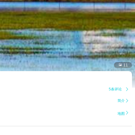

11
5条评论

简介


地图