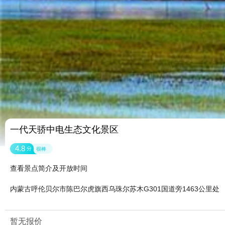
一代天骄中电生态文化景区
4.8
分
很棒
查看景点简介及开放时间
内蒙古呼伦贝尔市陈巴尔虎旗西乌珠尔苏木G301国道旁1463公里处
暂无报价