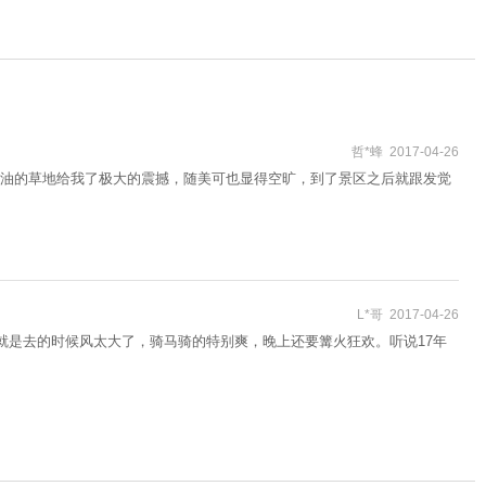
哲*蜂 2017-04-26
油的草地给我了极大的震撼，随美可也显得空旷，到了景区之后就跟发觉
L*哥 2017-04-26
就是去的时候风太大了，骑马骑的特别爽，晚上还要篝火狂欢。听说17年