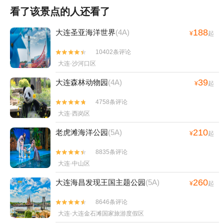
看了该景点的人还看了
188
大连圣亚海洋世界
(4A)
¥
起
10402条评论


大连·沙河口区
39
大连森林动物园
(4A)
¥
起
4758条评论


大连·西岗区
210
老虎滩海洋公园
(5A)
¥
起
8835条评论


大连·中山区
260
大连海昌发现王国主题公园
(5A)
¥
起
8646条评论


大连·大连金石滩国家旅游度假区