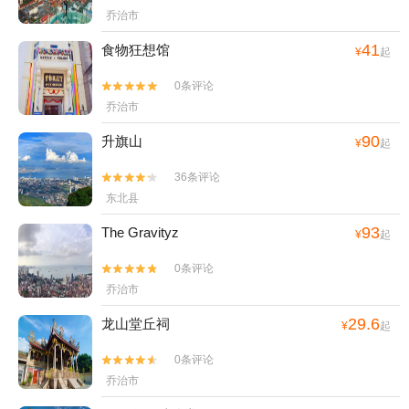
乔治市
41
食物狂想馆
¥
起
0条评论


乔治市
90
升旗山
¥
起
36条评论


东北县
93
The Gravityz
¥
起
0条评论


乔治市
29.6
龙山堂丘祠
¥
起
0条评论


乔治市