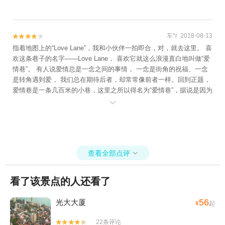
车*r 2018-08-13


指着地图上的“Love Lane”，我和小伙伴一拍即合，对，就去这里。 喜
欢这条巷子的名字——Love Lane， 喜欢它就这么浪漫直白地叫做“爱
情巷”。 有人说爱情总是一念之间的事情， 一念是街角的祝福、一念
是转角遇到爱， 我们总在期待后者，却常常像前者一样。回到正题，
爱情巷是一条几百米的小巷，这里之所以得名为“爱情巷”，据说是因为
从这条巷子走出去就可以望见大海，是一个可以看山看海，共筑爱巢

的地方。 白天的爱情巷尤为安静，许多咖啡厅和酒吧还未开始营业，
走在其中甚至让人有点怀疑“如此这就是大名鼎鼎的爱情巷？难得能有
如此的悠闲情调。” 午后的阳光炽热耀眼，纵然想独享一番缓步而行的
槟城慢生活，却不由自主奔向巷子尽头的大海边。 再见，Love Lan
查看全部点评
e，可以分我一点爱情的好运吗？

看了该景点的人还看了
56
光大大厦
¥
起
22条评论

