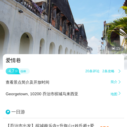


15
爱情巷
4.7
20条评论
2条攻略

分
很棒
查看景点简介及开放时间
简介


Georgetown, 10200 乔治市槟城马来西亚
地图
一日游
【乔治市出发】槟城极乐寺+升旗山+姓氏桥+爱