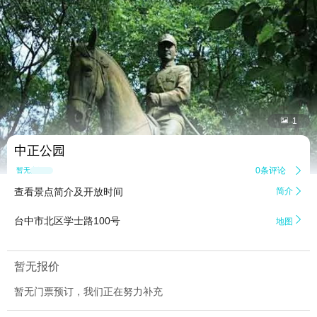


1
中正公园
0条评论

暂无点评
查看景点简介及开放时间
简介


台中市北区学士路100号
地图
暂无报价
暂无门票预订，我们正在努力补充