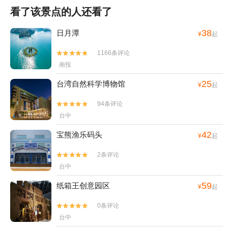
看了该景点的人还看了
38
日月潭
¥
起
1166条评论


南投
25
台湾自然科学博物馆
¥
起
94条评论


台中
42
宝熊渔乐码头
¥
起
2条评论


台中
59
纸箱王创意园区
¥
起
0条评论


台中