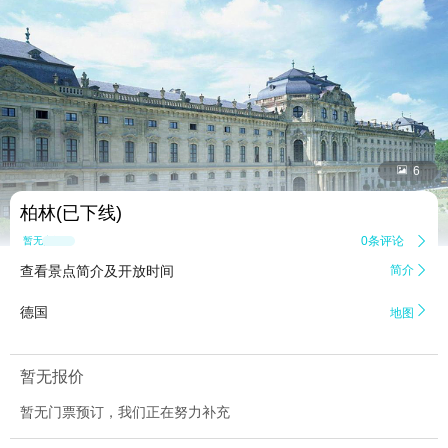


6
柏林(已下线)
0条评论

暂无点评
查看景点简介及开放时间
简介


德国
地图
暂无报价
暂无门票预订，我们正在努力补充