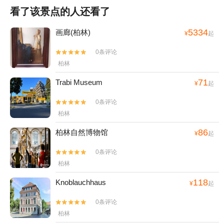
看了该景点的人还看了
5334
画廊(柏林)
¥
起
0条评论


柏林
71
Trabi Museum
¥
起
0条评论


柏林
86
柏林自然博物馆
¥
起
0条评论


柏林
118
Knoblauchhaus
¥
起
0条评论


柏林