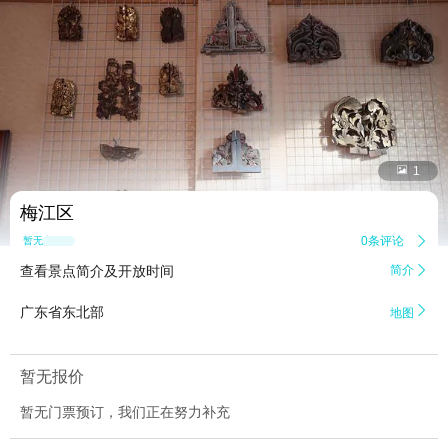


1
梅江区
0条评论

暂无点评
查看景点简介及开放时间
简介


广东省东北部
地图
暂无报价
暂无门票预订，我们正在努力补充