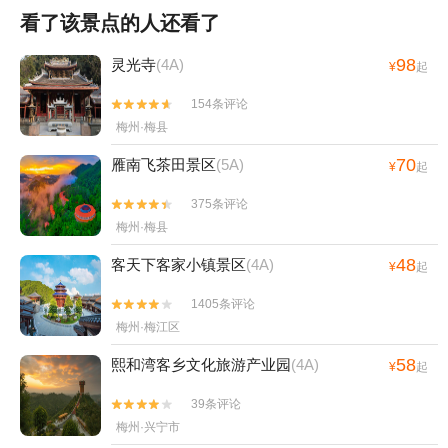
看了该景点的人还看了
98
灵光寺
(4A)
¥
起
154条评论


梅州·梅县
70
雁南飞茶田景区
(5A)
¥
起
375条评论


梅州·梅县
48
客天下客家小镇景区
(4A)
¥
起
1405条评论


梅州·梅江区
58
熙和湾客乡文化旅游产业园
(4A)
¥
起
39条评论


梅州·兴宁市