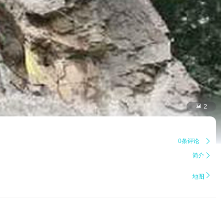

2
0条评论

简介


地图