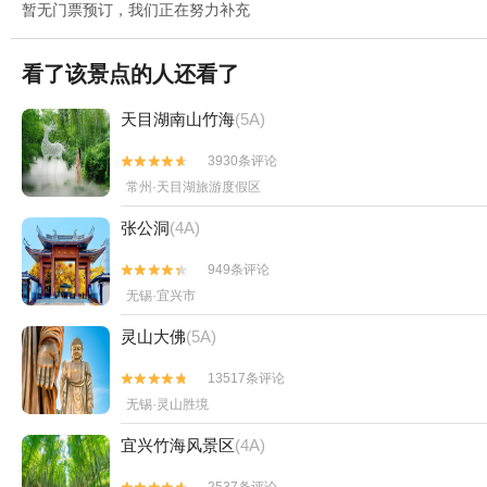
暂无门票预订，我们正在努力补充
看了该景点的人还看了
天目湖南山竹海
(5A)
3930条评论


常州·天目湖旅游度假区
张公洞
(4A)
949条评论


无锡·宜兴市
灵山大佛
(5A)
13517条评论


无锡·灵山胜境
宜兴竹海风景区
(4A)