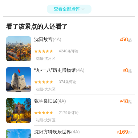
查看全部点评

看了该景点的人还看了
50
沈阳故宫
(4A)
¥
起
4240条评论


沈阳·沈河区
0
“九•一八”历史博物馆
(4A)
¥
起
374条评论


沈阳·大东区
48
张学良旧居
(4A)
¥
起
2179条评论


沈阳·沈河区
169
沈阳方特欢乐世界
(4A)
¥
起