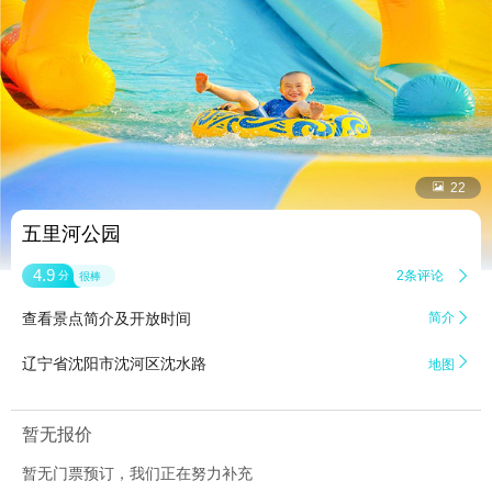


22
五里河公园
4.9
2条评论

分
很棒
查看景点简介及开放时间
简介


辽宁省沈阳市沈河区沈水路
地图
暂无报价
暂无门票预订，我们正在努力补充