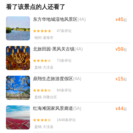
看了该景点的人还看了
45
东方华地城湿地风景区
(4A)
¥
起
47条评论


锦州·凌海市
59
北旅田园·黑风关古镇
(4A)
¥
起
73条评论


盘锦·大洼县
15
鼎翔生态旅游度假区
(4A)
¥
起
84条评论


盘锦·兴隆台区
44
红海滩国家风景廊道
(5A)
¥
起
1648条评论


盘锦·大洼县