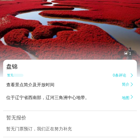


1
盘锦
0条评论

暂无点评
查看景点简介及开放时间
简介


位于辽宁省西南部，辽河三角洲中心地带。
地图
暂无报价
暂无门票预订，我们正在努力补充