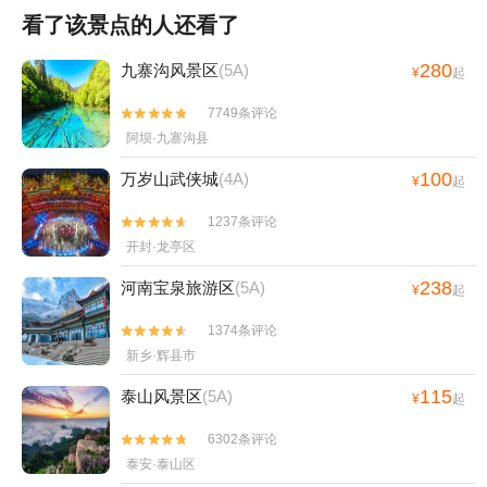
看了该景点的人还看了
280
九寨沟风景区
(5A)
¥
起
7749条评论


阿坝·九寨沟县
100
万岁山武侠城
(4A)
¥
起
1237条评论


开封·龙亭区
238
河南宝泉旅游区
(5A)
¥
起
1374条评论


新乡·辉县市
115
泰山风景区
(5A)
¥
起
6302条评论


泰安·泰山区