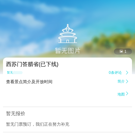


1
西苏门答腊省(已下线)
0条评论

暂无点评
查看景点简介及开放时间
简介


地图
暂无报价
暂无门票预订，我们正在努力补充