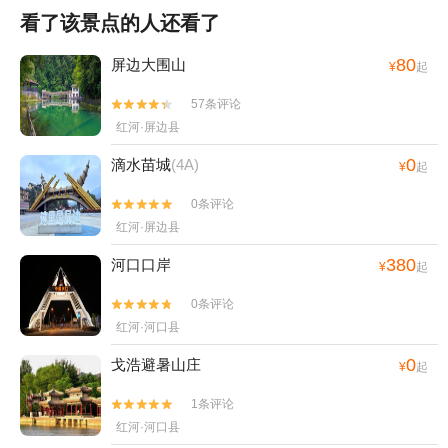
看了该景点的人还看了
80
屏边大围山
¥
起
57条评论


红河·屏边县
0
滴水苗城
(4A)
¥
起
0条评论


红河·屏边县
380
河口口岸
¥
起
0条评论


红河·河口县
0
戈浩避暑山庄
¥
起
1条评论


红河·河口县