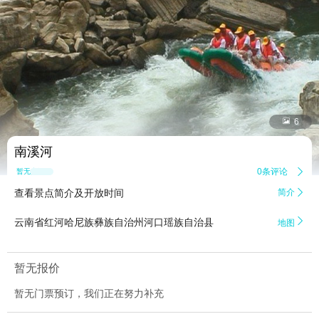


6
南溪河
0条评论

暂无点评
查看景点简介及开放时间
简介


云南省红河哈尼族彝族自治州河口瑶族自治县
地图
暂无报价
暂无门票预订，我们正在努力补充