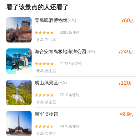
看了该景点的人还看了
60
青岛啤酒博物馆
(4A)
¥
起
6385条评论


青岛·市北区
249
海合安青岛极地海洋公园
(4A)
¥
起
21763条评论


青岛·崂山区
120
崂山风景区
(5A)
¥
起
7218条评论


青岛·崂山区
9.9
海军博物馆
¥
起
4078条评论


青岛·市南区