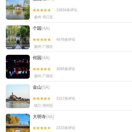
13934条评论


扬州·邗江区
个园
(4A)
4076条评论


扬州·广陵区
何园
(4A)
3095条评论


扬州·广陵区
金山
(5A)
3317条评论


镇江·润州区
大明寺
(4A)
2323条评论

