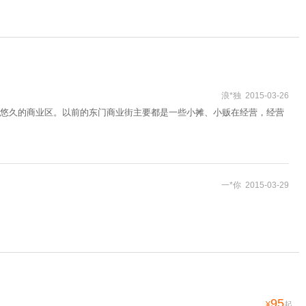
浪*独 2015-03-26
为悠久的商业区。以前的东门商业街主要都是一些小摊、小贩在经营，经营
一*你 2015-03-29
95
¥
起