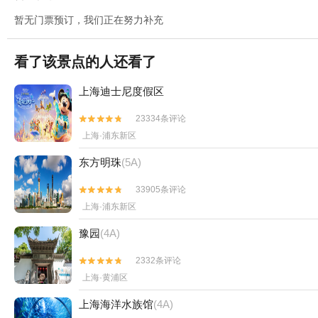
暂无门票预订，我们正在努力补充
看了该景点的人还看了
上海迪士尼度假区
23334条评论


上海·浦东新区
东方明珠
(5A)
33905条评论


上海·浦东新区
豫园
(4A)
2332条评论


上海·黄浦区
上海海洋水族馆
(4A)