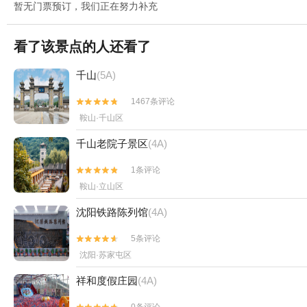
暂无门票预订，我们正在努力补充
看了该景点的人还看了
千山
(5A)
1467条评论


鞍山·千山区
千山老院子景区
(4A)
1条评论


鞍山·立山区
沈阳铁路陈列馆
(4A)
5条评论


沈阳·苏家屯区
祥和度假庄园
(4A)