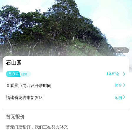


4
石山园
5.0
1条评论

分
超赞
查看景点简介及开放时间
简介


福建省龙岩市新罗区
地图
暂无报价
暂无门票预订，我们正在努力补充