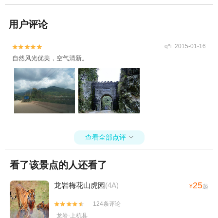
用户评论
q*i 2015-01-16


自然风光优美，空气清新。
查看全部点评

看了该景点的人还看了
25
龙岩梅花山虎园
(4A)
¥
起
124条评论


龙岩·上杭县