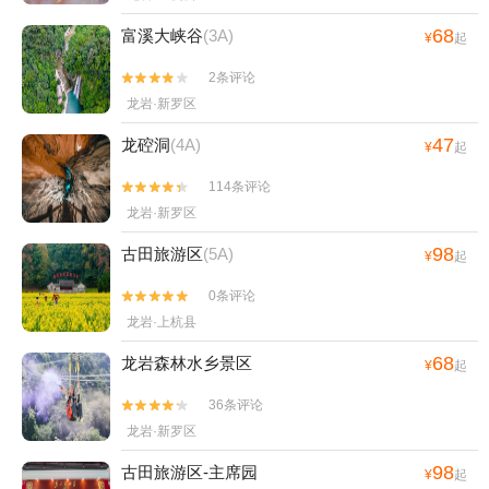
68
富溪大峡谷
(3A)
¥
起
2条评论


龙岩·新罗区
47
龙硿洞
(4A)
¥
起
114条评论


龙岩·新罗区
98
古田旅游区
(5A)
¥
起
0条评论


龙岩·上杭县
68
龙岩森林水乡景区
¥
起
36条评论


龙岩·新罗区
98
古田旅游区-主席园
¥
起