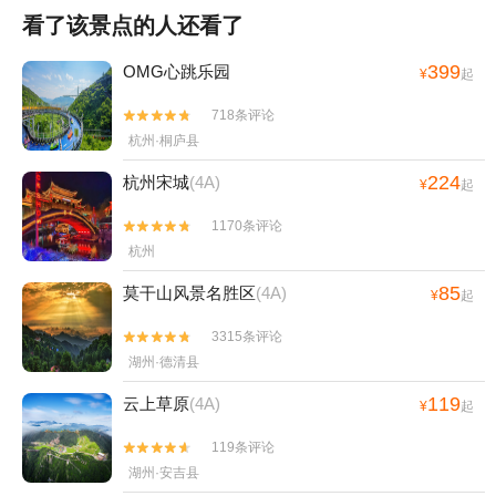
看了该景点的人还看了
399
OMG心跳乐园
¥
起
718条评论


杭州·桐庐县
224
杭州宋城
(4A)
¥
起
1170条评论


杭州
85
莫干山风景名胜区
(4A)
¥
起
3315条评论


湖州·德清县
119
云上草原
(4A)
¥
起
119条评论


湖州·安吉县