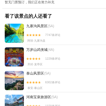
暂无门票预订，我们正在努力补充
看了该景点的人还看了
九寨沟风景区
(5A)
7747条评论


阿坝·九寨沟县
万岁山武侠城
(4A)
1229条评论


开封·龙亭区
泰山风景区
(5A)
6302条评论


泰安·泰山区
河南宝泉旅游区
(5A)