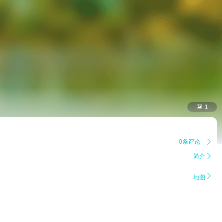

1
0条评论

简介


地图