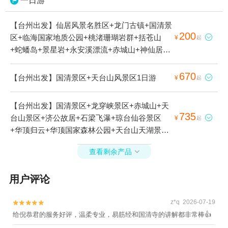
一日游
【台州出发】仙居风景名胜区+龙门古镇+国清景
200
区+临海国家地质公园+桃渚珊瑚岩群+括苍山

¥
起
+蛇蟠岛+景星岩+永安溪漂流+赤城山+神仙居
+淡竹休闲谷+香严寺+DQ(谷德店)+长屿硐天+桃
渚古城+三门+台州府城文化旅游区+天台山景区
670
【台州出发】国清景区+天台山风景区1日游

¥
起
+台州东方太阳城+牛头山湖+东湖+台州海洋世
界+济公故居+皤滩古镇+大陈岛+长屿硐天八仙
【台州出发】国清景区+龙穿峡景区+赤城山+天
岩+石梁飞瀑+双门硐景区+琼台仙谷景区+华顶
735
台山景区+济公故居+石梁飞瀑+琼台仙谷景区

¥
起
归云+华顶国家森林公园+江南大峡谷景区+紫阳
+华顶归云+华顶国家森林公园+天台山天湖景区
街+天台天湖风景区+布袋山风景区+黄岩大瀑布
+天台龙穿峡漂流+天台山国清景区+天台温泉山
+江南大峡谷军事漂流+温岭方山景区+浙东十八
查看剩余产品

庄+天台山大瀑布+天台县+国清寺1日游
潭+牛头山国家森林公园+长屿硐天熊猫馆+温岭
市锦屏公园+临海市桃渚龙湾海滨景区+桃江十三
用户评论
渚+临海大火山+临海东湖+温岭石夫人+蛇蟠岛
海盗村+仙居外滩杨梅园+台州黄岩奥普乐水上乐
z*q 2026-07-19


园+台州柔极溪探险漂流+温岭新概念游泳会所
给倪恭君的服务好评，温柔专业，易筋经和国清寺的讲解都非常棒👍
+台州黄土岭大峡谷+台州马头山景区+牛头山风