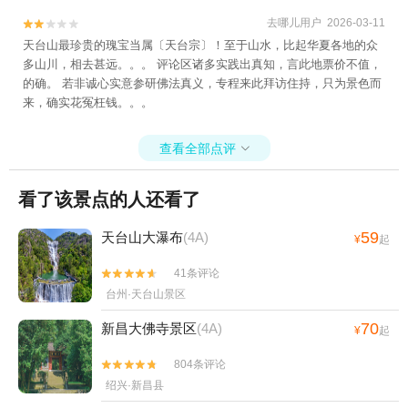
景区+双门石窟+台州仙居林氏杨梅采摘+仙居农
去哪儿用户 2026-03-11


家杨梅+仙居杨梅+台州温岭魔幻冰雪世界+349
天台山最珍贵的瑰宝当属〔天台宗〕！至于山水，比起华夏各地的众
潜艇观光基地+黄岩梦幻部落游乐园+吉捕岙沙滩
多山川，相去甚远。。。 评论区诸多实践出真知，言此地票价不值，
+温岭洞下沙滩+仙居百花谷+天台龙穿峡漂流
的确。 若非诚心实意参研佛法真义，专程来此拜访住持，只为景色而
+台州太阳城梦幻灯光节+椒江嬉戏儿童乐园+台
来，确实花冤枉钱。。。
州璀璨嘉年华+天台山国清景区+台州九龙花海景
区+天台温泉山庄+神仙居莲荷文化园+台州湾野
查看全部点评

生动物园+仙居大江南牡丹园+仙居欢乐谷南溪漂
流+天台龙官漂流景区+台州市路桥石浜水上乐园
看了该景点的人还看了
+栖心谷+黄岩山景区+中国安基山航空飞行营地
+临海安基山滑翔基地-已下线+小济公乐园+牧云
59
天台山大瀑布
(4A)
¥
起
谷景区+潘家小镇情人谷+温岭山海之韵高空玻璃
桥观景+台州湾湿地公园+北石梁洞（仙人洞）
41条评论


+玉环炮台滨海高空漂流+天台山大瀑布+温岭动
台州·天台山景区
物园+后岭花开嬉栖谷+温岭山海之韵+漩门湾国
70
新昌大佛寺景区
(4A)
¥
起
家湿地公园+绿城天台山雪乐园+浙江台州黄岩上
垟飞行营地+上栈头+台州府城墙+仙居神龙谷景
804条评论


区+浙江台州白鹤九龙山滑翔伞+上江百花园+东
绍兴·新昌县
湖（台州府城）+温岭田园牧歌旅游度假区+临海