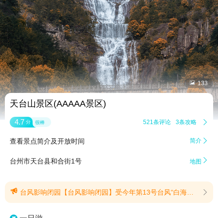


133
天台山景区(AAAAA景区)
4.7
521条评论
3条攻略

分
很棒
查看景点简介及开放时间
简介


台州市天台县和合街1号
地图

台风影响闭园【台风影响闭园】受今年第13号台风“白海豚”影响，为确保广大游客朋友的人身安全，天台山旅游集团旗下部分景区：天台山大瀑布（琼台仙谷）景区、石梁景区、寒山景区、华顶景区、赤城山景区、始丰湖夜游；自8月7日（星期五）起暂时关闭，具体恢复开放时间视天气情况另行通知(提示有效期2026/8/7至2026/8/11)
