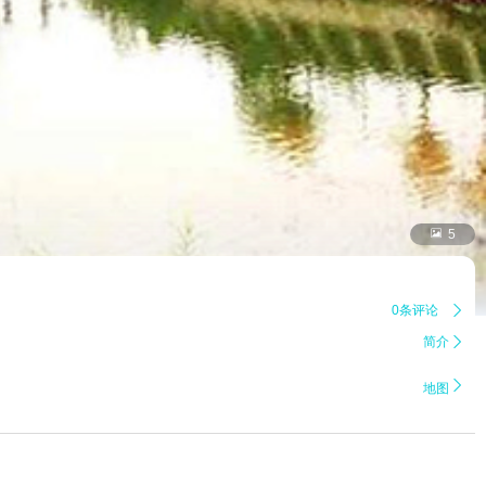

5
0条评论

简介


地图