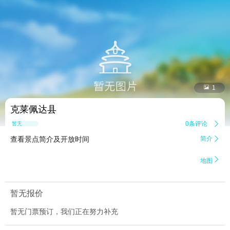


1
克莱佩达县
0条评论

暂无点评
查看景点简介及开放时间
简介


地图
暂无报价
暂无门票预订，我们正在努力补充