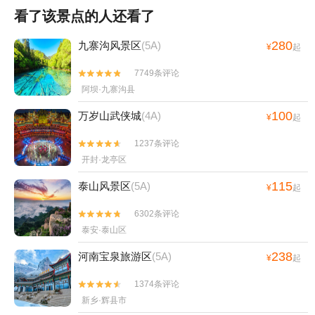
看了该景点的人还看了
280
九寨沟风景区
(5A)
¥
起
7749条评论


阿坝·九寨沟县
100
万岁山武侠城
(4A)
¥
起
1237条评论


开封·龙亭区
115
泰山风景区
(5A)
¥
起
6302条评论


泰安·泰山区
238
河南宝泉旅游区
(5A)
¥
起
1374条评论


新乡·辉县市