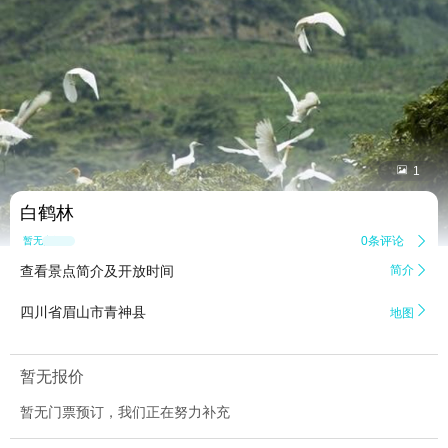


1
白鹤林
0条评论

暂无点评
查看景点简介及开放时间
简介


四川省眉山市青神县
地图
暂无报价
暂无门票预订，我们正在努力补充