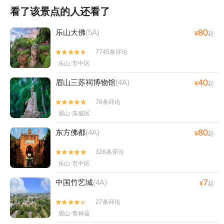
看了该景点的人还看了
80
乐山大佛
(5A)
¥
起
7745条评论


乐山·市中区
40
眉山三苏祠博物馆
(4A)
¥
起
78条评论


眉山·东坡区
80
东方佛都
(4A)
¥
起
326条评论


乐山·市中区
7
中国竹艺城
(4A)
¥
起
27条评论


眉山·青神县