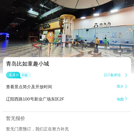


34
青岛比如童趣小城
4.4
217条评论

分
不错
查看景点简介及开放时间
简介


辽阳西路100号新业广场东区2F
地图
暂无报价
暂无门票预订，我们正在努力补充