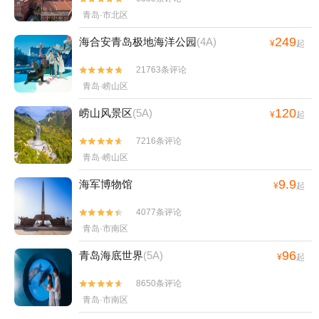
青岛·市北区
249
海合安青岛极地海洋公园
(4A)
¥
起
21763条评论


青岛·崂山区
120
崂山风景区
(5A)
¥
起
7216条评论


青岛·崂山区
9.9
海军博物馆
¥
起
4077条评论


青岛·市南区
96
青岛海底世界
(5A)
¥
起
8650条评论


青岛·市南区