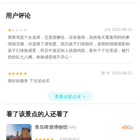
用户评论
y*9 2022-08-12


警察局是个女老师，态度很懈怠，没有激情，虽然每天重复同样的事
情很无聊，但选择了请热爱。因为孩子们很期待，老师的情绪很影响
孩子们体验感受，而且中途还加人就很鸡肋，家长个个往里进，被打
扰的乱七八糟。体验感受很不开心！
胜*牛 2020-08-21


很好的服务 下次还会买
查看全部点评

看了该景点的人还看了
60
青岛啤酒博物馆
(4A)
¥
起
6385条评论

