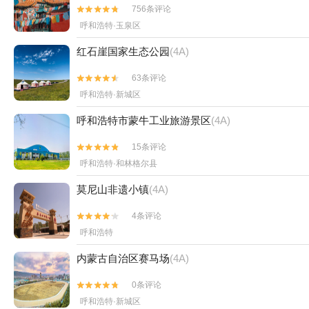
756条评论


呼和浩特·玉泉区
红石崖国家生态公园
(4A)
63条评论


呼和浩特·新城区
呼和浩特市蒙牛工业旅游景区
(4A)
15条评论


呼和浩特·和林格尔县
莫尼山非遗小镇
(4A)
4条评论


呼和浩特
内蒙古自治区赛马场
(4A)
0条评论


呼和浩特·新城区