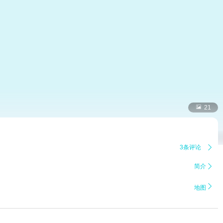

21
3条评论

简介


地图