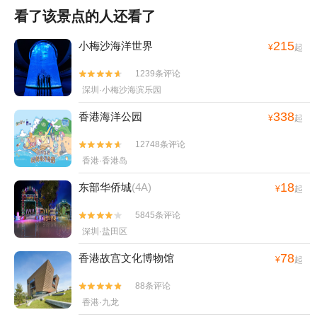
看了该景点的人还看了
215
小梅沙海洋世界
¥
起
1239条评论


深圳·小梅沙海滨乐园
338
香港海洋公园
¥
起
12748条评论


香港·香港岛
18
东部华侨城
(4A)
¥
起
5845条评论


深圳·盐田区
78
香港故宫文化博物馆
¥
起
88条评论


香港·九龙