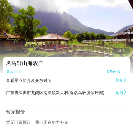


5
名马轩山海农庄
0条评论

暂无点评
查看景点简介及开放时间
简介


广东省深圳市龙岗区南澳镇新大村(近名马轩度假庄园)
地图
暂无报价
暂无门票预订，我们正在努力补充