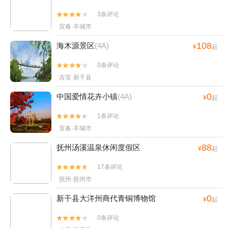
3条评论


宜春·丰城市
108
海木源景区
(4A)
¥
起
0条评论


吉安·新干县
0
中国爱情花卉小镇
(4A)
¥
起
1条评论


宜春·丰城市
88
抚州汤溪温泉休闲度假区
¥
起
17条评论


抚州·抚州市
0
新干县大洋州商代青铜博物馆
¥
起
0条评论

