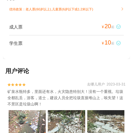
优待政策：老人票(60岁以上),儿童票(6岁以下或1.2米以下)

20
成人票

¥
起
10
学生票

¥
起
用户评论
去哪儿用户 2023-03-31


矿泉水瓶特多，里面还有水，火灾隐患特别大！没有一个重视。垃圾
全都乱丢，游客，道士，建设人员全把垃圾直接堆山上，唉失望！这
不景区是垃圾山啊！