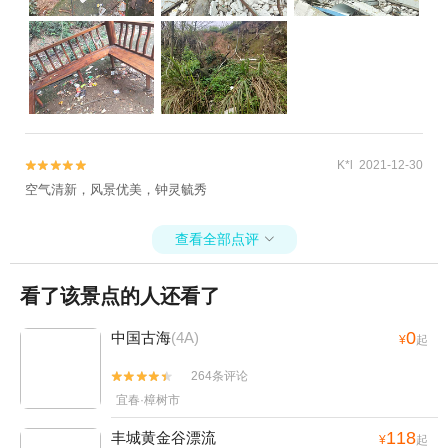
K*l 2021-12-30


空气清新，风景优美，钟灵毓秀
查看全部点评

看了该景点的人还看了
0
中国古海
(4A)
¥
起
264条评论


宜春·樟树市
118
丰城黄金谷漂流
¥
起