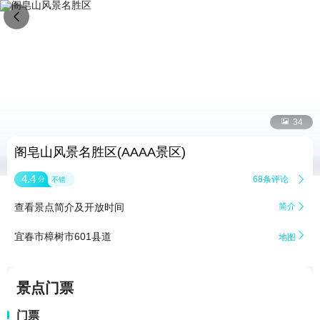


34
阁皂山风景名胜区(AAAA景区)
4.4
68条评论

分
不错
查看景点简介及开放时间
简介


宜春市樟树市601县道
地图
景点门票
门票