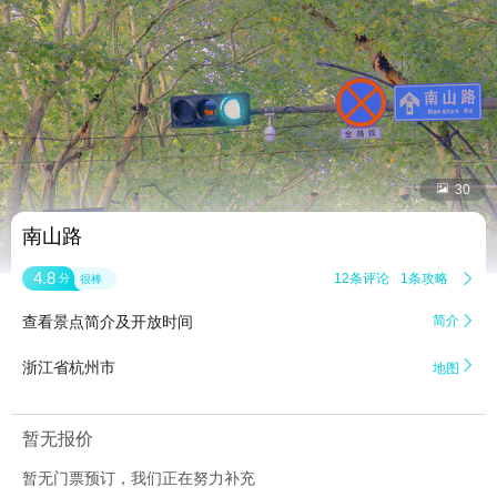


30
南山路
4.8
12条评论
1条攻略

分
很棒
查看景点简介及开放时间
简介


浙江省杭州市
地图
暂无报价
暂无门票预订，我们正在努力补充