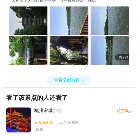
一天体验下来觉得挺满意的，导游服务很好，纯玩！
共7张
查看全部点评

看了该景点的人还看了
224
杭州宋城
(4A)
¥
起
1170条评论


杭州