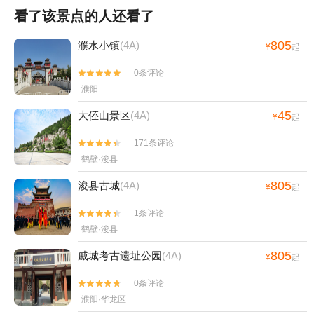
看了该景点的人还看了
805
濮水小镇
(4A)
¥
起
0条评论


濮阳
45
大伾山景区
(4A)
¥
起
171条评论


鹤壁·浚县
805
浚县古城
(4A)
¥
起
1条评论


鹤壁·浚县
805
戚城考古遗址公园
(4A)
¥
起
0条评论


濮阳·华龙区