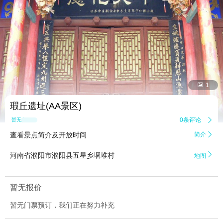


1
瑕丘遗址(AA景区)
0条评论

暂无点评
查看景点简介及开放时间
简介


河南省濮阳市濮阳县五星乡堌堆村
地图
暂无报价
暂无门票预订，我们正在努力补充