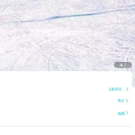

7
1条评论

简介


地图