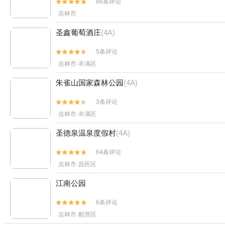
86条评论


吉林市
圣鑫葡萄酒庄
(4A)
5条评论


吉林市·丰满区
朱雀山国家森林公园
(4A)
3条评论


吉林市·丰满区
圣德泉温泉度假村
(4A)
64条评论


吉林市·昌邑区
江南公园
6条评论


吉林市·船营区