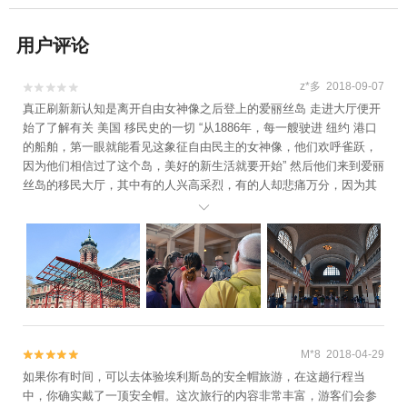
用户评论
z*多 2018-09-07


真正刷新新认知是离开自由女神像之后登上的爱丽丝岛 走进大厅便开
始了了解有关 美国 移民史的一切 “从1886年，每一艘驶进 纽约 港口
的船舶，第一眼就能看见这象征自由民主的女神像，他们欢呼雀跃，
因为他们相信过了这个岛，美好的新生活就要开始” 然后他们来到爱丽
丝岛的移民大厅，其中有的人兴高采烈，有的人却悲痛万分，因为其
中有一些人因为种种原因， 比如 ：身体原因，心理疾病……他们要被

遣返。很难想象那种看见希望，而随之而来的破灭是多么的让人万念
俱灰。更残酷的是如果被遣返的有你的亲人，那么可能就是一辈子无
法相见，并举例了一个很悲伤的例子：一家老小，唯独老人因为身体
原因，一个人被遣返，面对这种分别，家人内心该有多痛苦。 而大部
分人是幸运的，他们迈入 曼哈顿 ，用双手建设了一座钢筋水泥的都
市，又在钢筋水泥之中辟出一块大大的绿地，在绿地旁建立了一个馆
藏丰富的博物馆，在华尔街他们谱写着世界金融的传奇，在世界的十
M*8 2018-04-29


字路口时代广场附近，他们行色匆匆，为了给这个年轻的国家增加些
文化底蕴，他们又在百老汇四周建立数不清的歌剧院，傍晚时分穿着
如果你有时间，可以去体验埃利斯岛的安全帽旅游，在这趟行程当
礼服欣赏一部歌剧，然后就这样结束自己忙碌的一天，尔后醒来他们
中，你确实戴了一顶安全帽。这次旅行的内容非常丰富，游客们会参