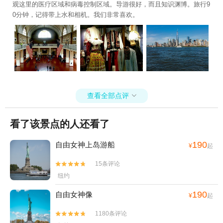
继续践行着自己的 美国 梦……
观这里的医疗区域和病毒控制区域。导游很好，而且知识渊博。旅行9
0分钟，记得带上水和相机。我们非常喜欢。
查看全部点评

看了该景点的人还看了
190
自由女神上岛游船
¥
起
15条评论


纽约
190
自由女神像
¥
起
1180条评论

