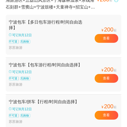
湖旅游区+五磊山风景区+宁海森林温泉+东钱湖

¥
起
石刻群+雪窦山+宁波鼓楼+天童禅寺+招宝山+宁
波五龙潭景区+慈城古县城+天宫庄园+滕头生态
旅游区+丹山赤水+梅山岛+溪口-滕头旅游景区
宁波包车【多日包车游行程/时间自由选
+梁祝景区+宁波总工会旧址+四明山国家森林公
择】
200
¥
起
园+普陀山风景区+郑氏十七房+天童国家森林公
可订8月12日
查看
园+宁波服装博物馆+宁波九峰山景区+东钱湖
不可退
无购物
+象山影视城+石浦渔港古城+宁波野生动物园
苏苏旅游
+前童古镇+月湖公园+杭州湾跨海大桥+保国寺
古建筑博物馆+陶公岛风景区+溪口博物馆+东钱
宁波包车【包车游行程/时间自由选择】
湖福泉山景区+东钱湖小普陀+宁波帮文化旅游区
200
¥
起
可订8月12日
+不周神山景区+东钱湖陶公岛景区+杭州湾国家
查看
不可退
无购物
湿地公园+宁波海天一洲景区+象山石浦檀头山岛
苏苏旅游
+宁波北仑瑞岩寺+溪口360漂流+天宫城堡+绿野
欢乐谷+宁波海洋世界+宁波博物院+岩头古村漂
宁波包车/拼车【行程/时间自由选择】
流+宁波奇e国+象山鲤龙潭森林公园+象山民俗
200
¥
起
文化村+人间弥勒(雪窦寺)+四明湖+老外滩+五磊
可订8月12日
查看
寺+宁波三江口+千丈岩+白水冲瀑布+四明山庄
不可退
无购物
苏苏旅游
+溪口斑竹漂流+石浦捕鱼+宁波万竹漂流+东钱