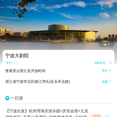


7
宁波大剧院
0条评论

暂无点评
查看景点简介及开放时间
简介


浙江省宁波市北区姚江湾头(近永丰北路)
地图
一日游
【宁波出发】杭州湾海滨游乐园+庆安会馆+九龙
200