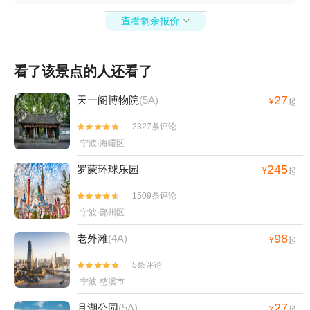
湖水上乐园+四明山地质公园景区+浙东小九寨
查看剩余报价
+宁波3D艺术节+宁波文化广场冰雪文化节+宁波

天意游泳培训+宁波3D蜡像展+杭州湾海皮岛水
世界+四明湖开元山庄+梅山湾沙滩公园+宁波富
看了该景点的人还看了
邦体育场+罗蒙环球乐园+宁波大剧院+慈溪达蓬
山温泉+慈城孔庙+慈城县衙+慈城校士馆+宁波
27
天一阁博物院
(5A)
¥
起
方特东方神画+宁波本地玩乐+象山御海湾沙滩
+岩头古村奇遇谷+宁波植物园+杭州湾萤火虫城
2327条评论


堡+宁波文昌阁+溪口小洋房+妙高台+雪窦山招
宁波·海曙区
待所+溪口老街+《梦回溪口》民国文化演艺秀
245
罗蒙环球乐园
¥
起
+东海半边山旅游度假区+宁波观澜休闲农庄+象
山月泉湾温泉馆+宁波麦卡公园+茅洋玻璃栈道
1509条评论


+达人村+象山影视庄园+杭州湾海底温泉+宁波
宁波·鄞州区
分手照相馆+梅山湾冰雪大世界+梅山湾冰雪大世
98
老外滩
(4A)
界+滕头德宝乐园+滕头生态旅游区+象山龙屿乡
¥
起
村乐园+宁波半山伴水渡假村+象山上周玻璃桥+
5条评论


【宁波】话剧《杏仁豆腐心》+梅山湾沙滩公园
宁波·慈溪市
+宁波那须温泉+东钱湖游船+宁波红星冰雪世界
+宁波方特东方欲晓+宁波万象城摩天轮+象山精
27
月湖公园
(5A)
¥
起