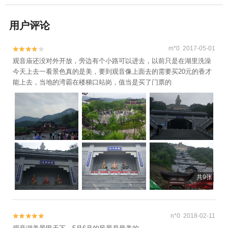
用户评论
m*0 2017-05-01


观音庙还没对外开放，旁边有个小路可以进去，以前只是在湖里洗澡
今天上去一看景色真的是美，要到观音像上面去的需要买20元的香才
能上去，当地的湾霸在楼梯口站岗，值当是买了门票的
共9张
n*0 2018-02-11

