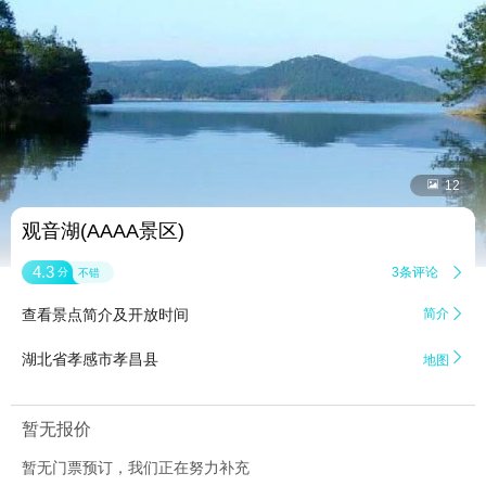


12
观音湖(AAAA景区)
4.3
3条评论

分
不错
查看景点简介及开放时间
简介


湖北省孝感市孝昌县
地图
暂无报价
暂无门票预订，我们正在努力补充