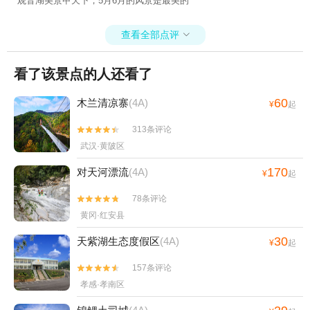
观音湖美景甲天下，5月6月的风景是最美的
查看全部点评

看了该景点的人还看了
60
木兰清凉寨
(4A)
¥
起
313条评论


武汉·黄陂区
170
对天河漂流
(4A)
¥
起
78条评论


黄冈·红安县
30
天紫湖生态度假区
(4A)
¥
起
157条评论


孝感·孝南区