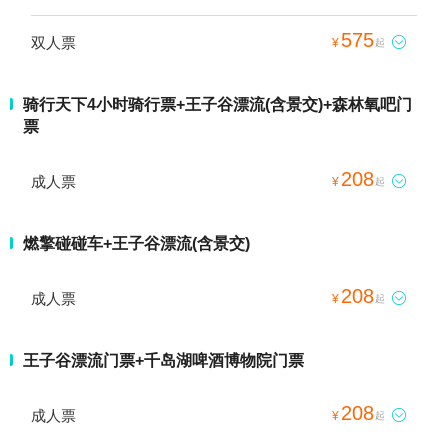
575
双人票

¥
起
骑行天下4小时骑行票+王子谷漂流(含景交)+森林氧吧门
票
208
成人票

¥
起
燃擎碰碰车+王子谷漂流(含景交)
208
成人票

¥
起
王子谷漂流门票+千岛湖啤酒博物院门票
208
成人票

¥
起