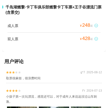
千岛湖燃擎·卡丁车俱乐部燃擎卡丁车票+王子谷漂流门票
(含景交)
248
成人票

¥
起
428
双人票

¥
起
用户评论
g*7 2025-08-12


取票很麻烦，很浪费时间
t*r 2024-07-13


小孩子第一次玩漂流，感觉还可以，对于成年人来说远没过山车刺
激。