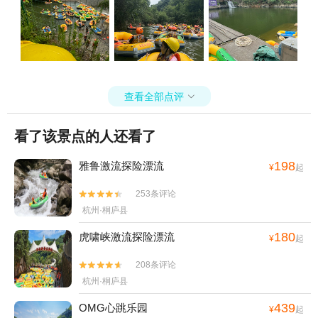
查看全部点评

看了该景点的人还看了
198
雅鲁激流探险漂流
¥
起
253条评论


杭州·桐庐县
180
虎啸峡激流探险漂流
¥
起
208条评论


杭州·桐庐县
439
OMG心跳乐园
¥
起