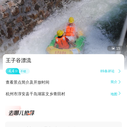


15
王子谷漂流
4.4
89条评论

分
不错
查看景点简介及开放时间
简介


杭州市淳安县千岛湖富文乡青田村
地图