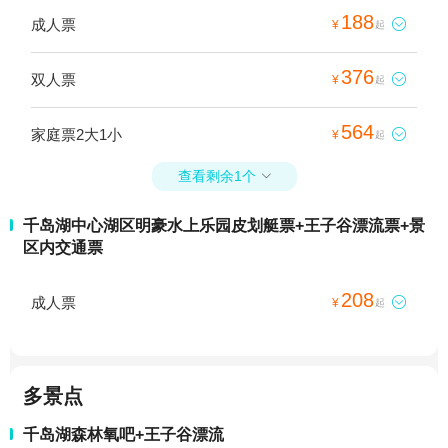
188
成人票

¥
起
376
双人票

¥
起
564
家庭票2大1小

¥
起
查看剩余1个

千岛湖中心湖区明豪水上乐园皮划艇票+王子谷漂流票+景
区内交通票
208
成人票

¥
起
多景点
千岛湖森林氧吧+王子谷漂流