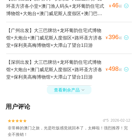
46
环圣方济各小堂+澳门渔人码头+龙环葡韵住宅式

¥
起
博物馆+大炮台+澳门威尼斯人度假区+澳门巴黎
铁塔（澳门巴黎人）+鮨泓+港珠澳大桥游+澳门
伦敦人度假区+澳门半岛+路环村+银河酒店钻石
【广州出发】大三巴牌坊+龙环葡韵住宅式博物
大厅+澳门回归贺礼陈列馆1日游
396
馆+大炮台+澳门威尼斯人度假区+路环圣方济各

¥
起
堂+保利美高梅博物馆+大潭山了望台1日游
【深圳出发】大三巴牌坊+龙环葡韵住宅式博物
498
馆+大炮台+澳门威尼斯人度假区+路环圣方济各

¥
起
堂+保利美高梅博物馆+大潭山了望台1日游
查看剩余产品

用户评论
d*5 2026-02-12


非常棒的澳门之旅，光是吃饭感觉就回本了，太棒啦！强烈推荐！完
全不推销！