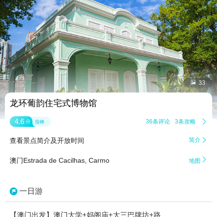


33
龙环葡韵住宅式博物馆
4.6
36条评论
3条攻略

分
很棒
查看景点简介及开放时间
简介


澳门Estrada de Cacilhas, Carmo
地图
一日游
【澳门出发】澳门大学+妈阁庙+大三巴牌坊+路