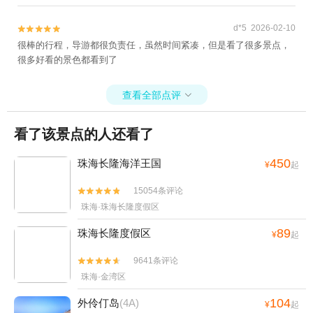
d*5 2026-02-10


很棒的行程，导游都很负责任，虽然时间紧凑，但是看了很多景点，
很多好看的景色都看到了
查看全部点评

看了该景点的人还看了
450
珠海长隆海洋王国
¥
起
15054条评论


珠海·珠海长隆度假区
89
珠海长隆度假区
¥
起
9641条评论


珠海·金湾区
104
外伶仃岛
(4A)
¥
起