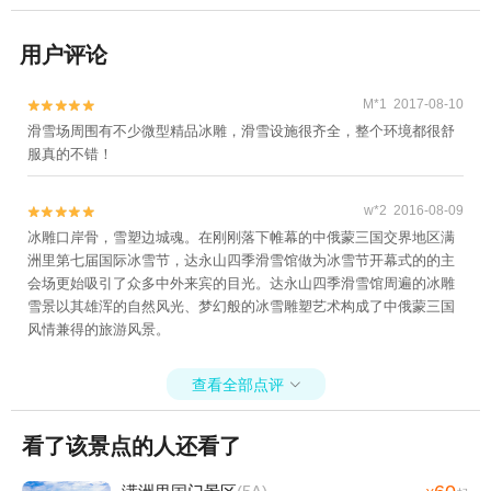
用户评论
M*1 2017-08-10


滑雪场周围有不少微型精品冰雕，滑雪设施很齐全，整个环境都很舒
服真的不错！
w*2 2016-08-09


冰雕口岸骨，雪塑边城魂。在刚刚落下帷幕的中俄蒙三国交界地区满
洲里第七届国际冰雪节，达永山四季滑雪馆做为冰雪节开幕式的的主
会场更始吸引了众多中外来宾的目光。达永山四季滑雪馆周遍的冰雕
雪景以其雄浑的自然风光、梦幻般的冰雪雕塑艺术构成了中俄蒙三国
风情兼得的旅游风景。
查看全部点评

看了该景点的人还看了