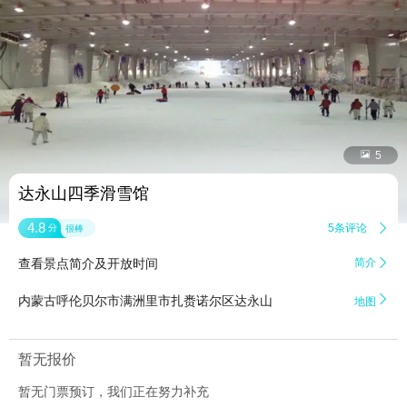


5
达永山四季滑雪馆
4.8
5条评论

分
很棒
查看景点简介及开放时间
简介


内蒙古呼伦贝尔市满洲里市扎赉诺尔区达永山
地图
暂无报价
暂无门票预订，我们正在努力补充