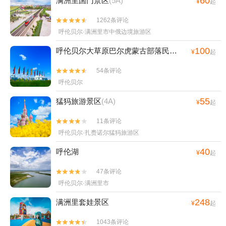
60
满洲里国门景区
(5A)
¥
起
1262条评论


呼伦贝尔·满洲里市中俄边境旅游区
100
呼伦贝尔大草原巴尔虎蒙古部落民俗旅游度假景区
(
¥
起
54条评论


呼伦贝尔
55
猛犸旅游景区
(4A)
¥
起
11条评论


呼伦贝尔·扎赉诺尔猛犸旅游区
40
呼伦湖
¥
起
47条评论


呼伦贝尔·满洲里市
248
满洲里套娃景区
¥
起
1043条评论

