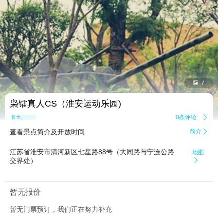


7
枭镭真人CS（淮安运动乐园)
0条评论

暂无点评
查看景点简介及开放时间
简介

江苏省淮安市清河新区七星路88号（大同路与宁连公路
地图
交界处）

暂无报价
暂无门票预订，我们正在努力补充