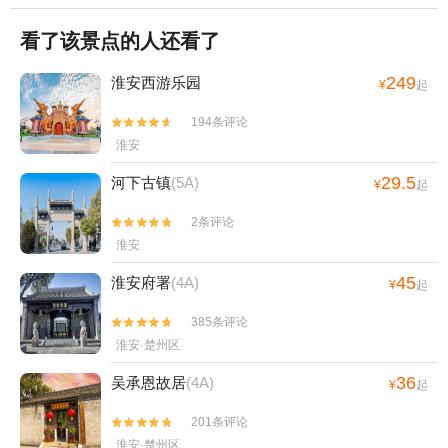
看了该景点的人还看了
249
淮安西游乐园
¥
起
194条评论


淮安
29.5
河下古镇
(5A)
¥
起
2条评论


淮安
45
淮安府署
(4A)
¥
起
385条评论


淮安·楚州区
36
吴承恩故居
(4A)
¥
起
201条评论


淮安·楚州区