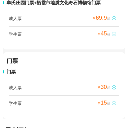
牟氏庄园门票+栖霞市地质文化奇石博物馆门票
69.9
成人票

¥
起
45
学生票

¥
起
门票
门票
30
成人票

¥
起
15
学生票

¥
起