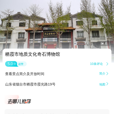


6
栖霞市地质文化奇石博物馆
5.0
10条评论

分
超赞
查看景点简介及开放时间
简介


山东省烟台市栖霞市霞光路19号
地图