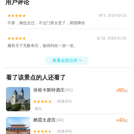
用户评论
M*3 2019-05-23


不孬，俺也去过，不过门票太贵了，期望降价
红*坊 2019-01-03


藏有天下无数奇石，值得到此一游一览。
查看全部点评

看了该景点的人还看了
80
张裕卡斯特酒庄
(4A)
¥
起
89条评论


烟台
40
栖霞太虚宫
(4A)
¥
起
99条评论

