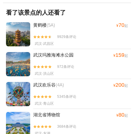
看了该景点的人还看了
70
黄鹤楼
(5A)
¥
起
9929条评论


武汉·武昌区
159
武汉玛雅海滩水公园
¥
起
972条评论


武汉·洪山区
200
武汉欢乐谷
(4A)
¥
起
5345条评论


武汉·青山区
80
湖北省博物馆
¥
起
3684条评论


武汉·东湖