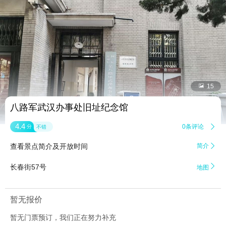


15
八路军武汉办事处旧址纪念馆
4.4
0条评论

分
不错
查看景点简介及开放时间
简介


长春街57号
地图
暂无报价
暂无门票预订，我们正在努力补充